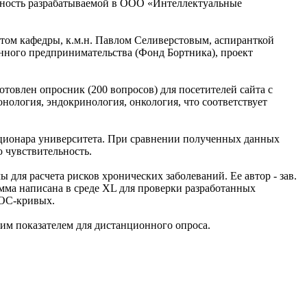
рность разрабатываемой в ООО «Интеллектуальные
нтом кафедры, к.м.н. Павлом Селиверстовым, аспиранткой
ного предпринимательства (Фонд Бортника), проект
овлен опросник (200 вопросов) для посетителей сайта с
нология, эндокринология, онкология, что соответствует
ационара университета. При сравнении полученных данных
 чувствительность.
ля расчета рисков хронических заболеваний. Ее автор - зав.
ма написана в среде XL для проверки разработанных
ROC-кривых.
шим показателем для дистанционного опроса.