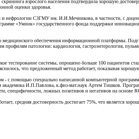
 скрининга взрослого населения подтвердила хорошую достове
нной оценки здоровья.
й и нефрологии СЗГМУ им. И.И.Мечникова, в частности, с доце
грамме «Умник» государственного фонда поддержки инновацион
го медицинского обеспечения информационной платформы. Подгот
м профилям патологии: кардиология, гастроэнтерология, пульмо
ское тестирование системы, опрошено больше 100 пациентов ст
яснилось, что предложенный метод работает, показывая хорошую
м - с помощью специально написанной компьютерной программы д
кадемика И.П.Павлова, к.физ-мат.наук Артем Тишков. Програм
ости, специфичности, ложных позитивов и негативов на основе 
тает, средняя достоверность достигает 75%, что является хоро