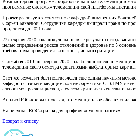
Компьютерная программа обработки данных телемедицинского
программные системы» телемедицинской платформы дистанцио
Проект реализуется совместно с кафедрой внутренних болезне
Софьей Бакаевой. Сотрудники кафедры выиграли гранд по про
продлится до 2021 года.
27 февраля 2020 года получены первые результаты создаваемо
целью определения рисков отклонений в здоровье по 5 основны
требованиям проведения 1-го этапа диспансеризации.
С декабря 2019 по февраль 2020 года было проведено медицин
телемедицинского осмотра с диагнозами амбулаторных карт вы
Этот же результат был подтвержден еще одним научным методо
кафедрой физики и медицинской информатики СПбГМУ имени а
алгоритмов расчета рисков, с учетом критериев чувствительн
Анализ ROC-кривых показал, что медицинское обеспечение рабо
На рисунке: ROC-кривая для профиля «пульмонология».
Возврат к списку